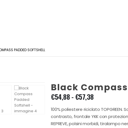
OMPASS PADDED SOFTSHELL
Black Compass 
Fascia
€
54,88
-
€
57,38
di
prezzo:
100% poliestere riciclato TOPGREEN. S
da
contrasto, frontale YKK con protezione
€54,88
REPREVE, polsini morbidi, tiralampo n