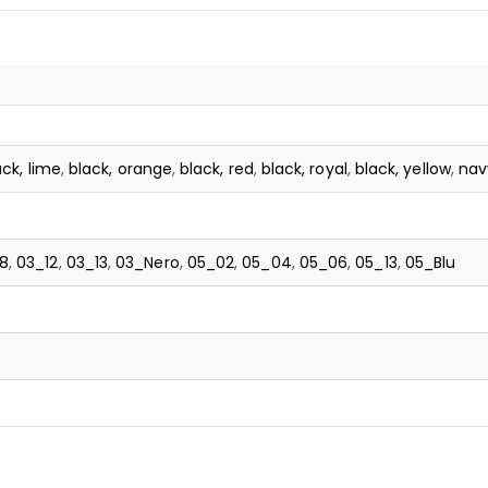
ack, lime
,
black, orange
,
black, red
,
black, royal
,
black, yellow
,
nav
8
,
03_12
,
03_13
,
03_Nero
,
05_02
,
05_04
,
05_06
,
05_13
,
05_Blu