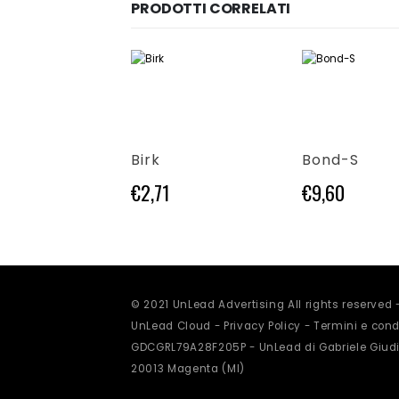
PRODOTTI CORRELATI
dotto
Questo prodotto ha più varianti. Le opzioni possono essere scelte nella pagina del prodotto
Questo prodotto ha più varianti. Le opzioni possono essere scelte nella pagina del prodotto
o
Birk
Bond-S
€
2,71
€
9,60
© 2021 UnLead Advertising All rights reserved
UnLead Cloud -
Privacy Policy
-
Termini e condi
GDCGRL79A28F205P - UnLead di Gabriele Giudi
20013 Magenta (MI)