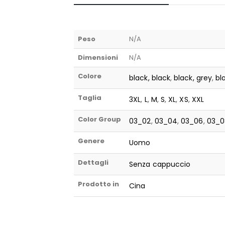
Peso
N/A
Dimensioni
N/A
Colore
black, black
,
black, grey
,
bl
Taglia
3XL
,
L
,
M
,
S
,
XL
,
XS
,
XXL
Color Group
03_02
,
03_04
,
03_06
,
03_0
Genere
Uomo
Dettagli
Senza cappuccio
Prodotto in
Cina