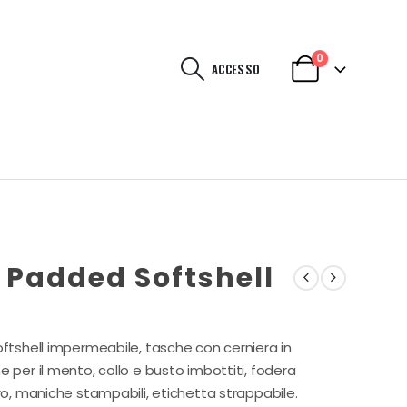
0
ACCESSO
Padded Softshell
oftshell impermeabile, tasche con cerniera in
 per il mento, collo e busto imbottiti, fodera
ero, maniche stampabili, etichetta strappabile.