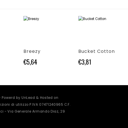
Questo prodotto ha più varianti. Le opzioni possono essere scelte nella pagina del prodotto
Questo prodotto ha più varianti. Le opzioni possono essere scelte nella pagina del prodotto
Breezy
Bucket Cotton
€
5,64
€
3,81
 - Powerd by UnLead & Hosted on
zioni di utilizzo
P.IVA 07471240965 C.F.
ci - Via Generale Armando Diaz, 29