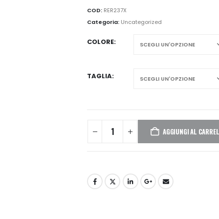
a
COD:
RER237X
€57,38
Categoria:
Uncategorized
COLORE
TAGLIA
AGGIUNGI AL CARRE