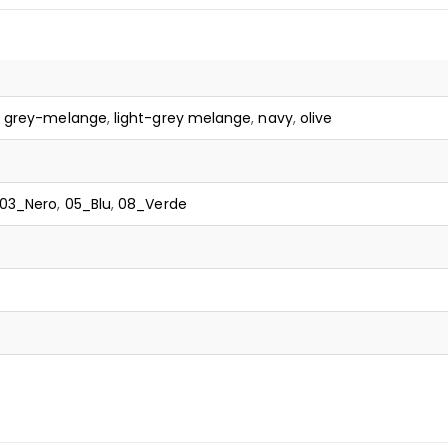
k grey-melange
,
light-grey melange
,
navy
,
olive
03_Nero
,
05_Blu
,
08_Verde