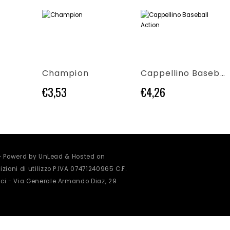
Questo prodotto ha più varianti. Le opzioni possono essere scelte nella pagina del prodotto
Questo prodotto ha più varianti. Le opzioni possono essere scelte nella pagina del prodotto
Champion
Cappellino Baseball Action
€
3,53
€
4,26
 - Powerd by UnLead & Hosted on
zioni di utilizzo
P.IVA 07471240965 C.F.
ci - Via Generale Armando Diaz, 29