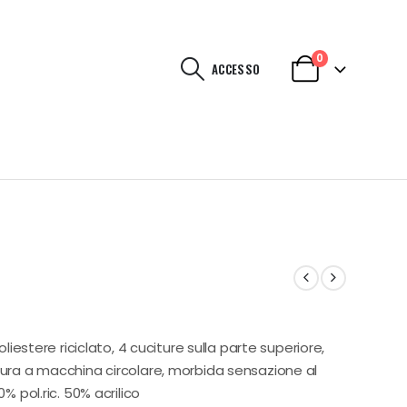
0
ACCESSO
oliestere riciclato, 4 cuciture sulla parte superiore,
tura a macchina circolare, morbida sensazione al
% pol.ric. 50% acrilico