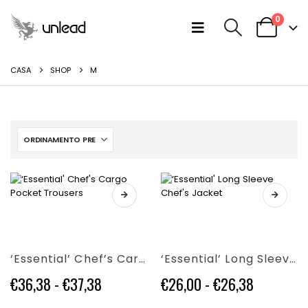
0
CASA
SHOP
M
Questo
Questo
prodotto
prodotto
ha
ha
più
più
‘Essential’ Chef’s Cargo Pocket Trousers
‘Essential’ Long Sleeve Chef’s Jacket
varianti.
varianti.
Le
Le
Fascia
Fascia
€
36,38
-
€
37,38
€
26,00
-
€
26,38
opzioni
opzioni
di
di
possono
possono