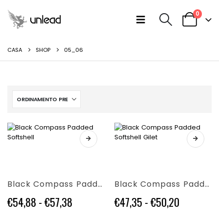
0
CASA
SHOP
05_06
Questo
Questo
prodotto
prodotto
ha
ha
più
più
Black Compass Padded Softshell
Black Compass Padded Softshell Gilet
varianti.
varianti.
Le
Le
Fascia
Fascia
€
54,88
-
€
57,38
€
47,35
-
€
50,20
opzioni
opzioni
di
di
possono
possono