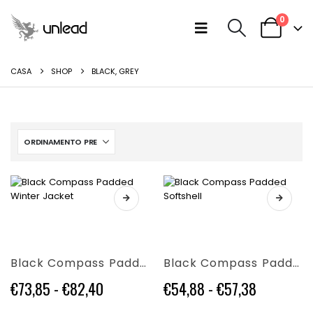
0
CASA
SHOP
BLACK, GREY
Questo
Questo
prodotto
prodotto
ha
ha
più
più
Black Compass Padded Winter Jacket
Black Compass Padded Softshell
varianti.
varianti.
Le
Le
Fascia
Fascia
€
73,85
-
€
82,40
€
54,88
-
€
57,38
opzioni
opzioni
di
di
possono
possono