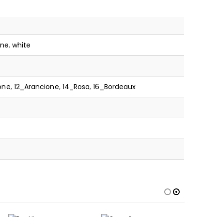
one
,
white
one
,
12_Arancione
,
14_Rosa
,
16_Bordeaux