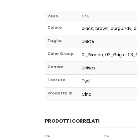
Peso
N/A
Colore
black
,
brown
,
burgundy
,
d
Taglia
UNICA
Color Group
01_Bianco
,
02_Grigio
,
03_
Genere
Unisex
Tessuto
Twill
Prodotto in
Cina
PRODOTTI CORRELATI