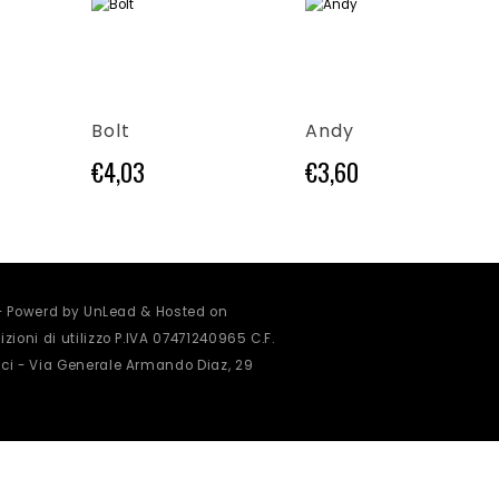
Questo prodotto ha più varianti. Le opzioni possono essere scelte nella pagina del prodotto
Questo prodotto ha più varianti. Le opzioni possono essere scelte nella pagina del prodotto
Bolt
Andy
€
4,03
€
3,60
 - Powerd by UnLead & Hosted on
zioni di utilizzo
P.IVA 07471240965 C.F.
ci - Via Generale Armando Diaz, 29