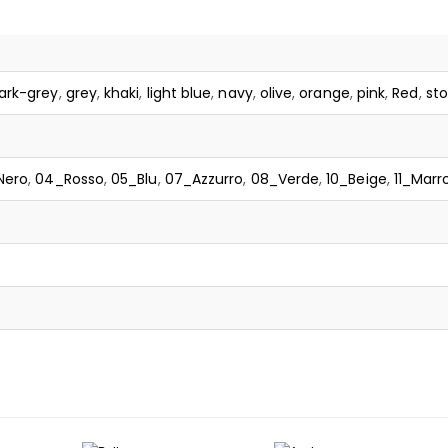
ark-grey
,
grey
,
khaki
,
light blue
,
navy
,
olive
,
orange
,
pink
,
Red
,
st
Nero
,
04_Rosso
,
05_Blu
,
07_Azzurro
,
08_Verde
,
10_Beige
,
11_Marr