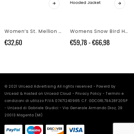
€59,78
Questo
nella
pagina
Questo
prodotto
a
pagina
del
prodotto
ha
€66,98
del
prodotto
ha
più
prodotto
più
varianti.
Women’s St. Mellion Polo
Womens Snow Bird Hooded Jacket
varianti.
Le
Le
opzioni
Fascia
€
32,60
€
59,78
-
€
66,98
opzioni
possono
di
possono
essere
prezzo:
essere
scelte
da
scelte
nella
€59,78
nella
pagina
a
pagina
del
€66,98
del
prodotto
prodotto
© 2021 UnLead Advertising All rights reserved - Powerd by
UnLead & Hosted on UnLead Cloud -
Privacy Policy
-
Termini e
condizioni di utilizzo
P.IVA 07471240965 C.F. GDCGRL79A28F205P
- UnLead di Gabriele Giudici - Via Generale Armando Diaz, 29
20013 Magenta (MI)