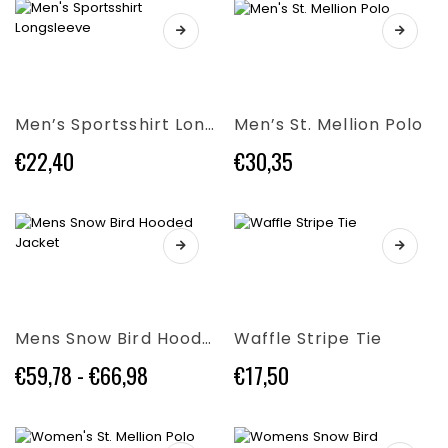
scelte
nella
Questo
nella
pagina
Questo
prodotto
pagina
del
prodotto
ha
del
prodotto
ha
più
prodotto
più
varianti.
Men’s Sportsshirt Longsleeve
Men’s St. Mellion Polo
varianti.
Le
Le
opzioni
€
22,40
€
30,35
opzioni
possono
possono
essere
essere
scelte
scelte
nella
Questo
nella
pagina
Questo
prodotto
pagina
del
prodotto
ha
del
prodotto
ha
più
prodotto
più
varianti.
Mens Snow Bird Hooded Jacket
Waffle Stripe Tie
varianti.
Le
Le
opzioni
Fascia
€
59,78
-
€
66,98
€
17,50
opzioni
possono
di
possono
essere
prezzo:
essere
scelte
da
scelte
nella