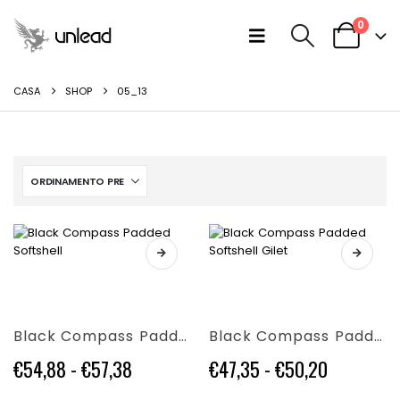
0
CASA
SHOP
05_13
Questo
Questo
prodotto
prodotto
ha
ha
più
più
Black Compass Padded Softshell
Black Compass Padded Softshell Gilet
varianti.
varianti.
Le
Le
Fascia
Fascia
€
54,88
-
€
57,38
€
47,35
-
€
50,20
opzioni
opzioni
di
di
possono
possono