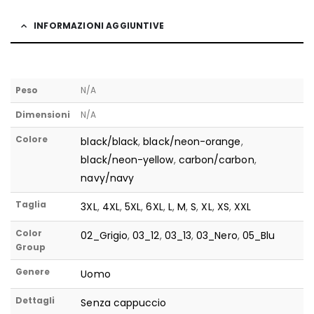
INFORMAZIONI AGGIUNTIVE
Peso
N/A
Dimensioni
N/A
Colore
black/black
,
black/neon-orange
,
black/neon-yellow
,
carbon/carbon
,
navy/navy
Taglia
3XL
,
4XL
,
5XL
,
6XL
,
L
,
M
,
S
,
XL
,
XS
,
XXL
Color
02_Grigio
,
03_12
,
03_13
,
03_Nero
,
05_Blu
Group
Genere
Uomo
Dettagli
Senza cappuccio