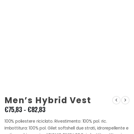
Men’s Hybrid Vest
Fascia
€
75,83
-
€
82,83
di
prezzo:
100% poliestere riciclato. Rivestimento: 100% pol. ric.
da
Imbottitura: 100% pol. Gilet softshell due strati, idrorepellente e