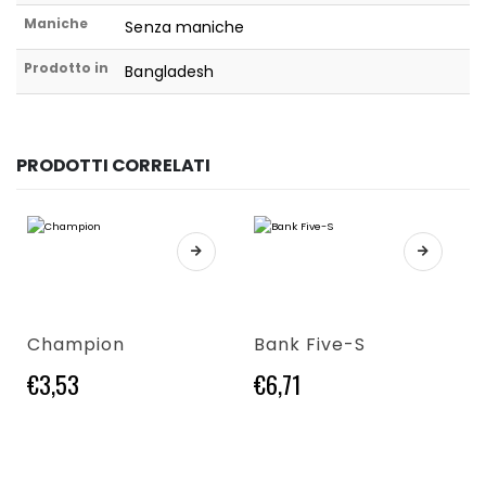
Maniche
Senza maniche
Prodotto in
Bangladesh
PRODOTTI CORRELATI
Questo prodotto ha più varianti. Le opzioni possono essere scelte nella pagina del prodotto
Questo prodotto ha più varianti. Le opzioni possono essere scelte nella pagina del prodotto
Champion
Bank Five-S
€
3,53
€
6,71
Questo prodotto