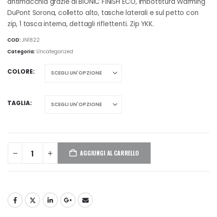
€75,83
antimacchia grazie al BIONIC FINISH ECO, imbottitura Warming
a
DuPont Sorona, colletto alto, tasche laterali e sul petto con
€82,83
zip, 1 tasca interna, dettagli riflettenti. Zip YKK.
COD:
JN1822
Categoria:
Uncategorized
COLORE
TAGLIA
AGGIUNGI AL CARRELLO