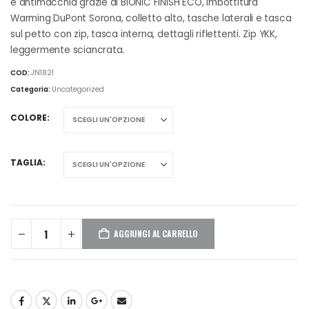
e antimacchia grazie al BIONIC FINISH ECO, imbottitura
Warming DuPont Sorona, colletto alto, tasche laterali e tasca
sul petto con zip, tasca interna, dettagli riflettenti. Zip YKK,
leggermente sciancrata.
COD:
JN1821
Categoria:
Uncategorized
COLORE
TAGLIA
AGGIUNGI AL CARRELLO