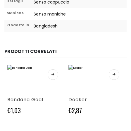
Dettagli
Senza cappuccio
Maniche
Senza maniche
Prodotto in
Bangladesh
PRODOTTI CORRELATI
Questo prodotto ha più varianti. Le opzioni possono essere scelte nella pagina del prodotto
Questo prodotto ha più varianti. Le opzioni possono essere scelte nella pagina del prodotto
Bandana Goal
Docker
€
1,03
€
2,87
Questo prodotto