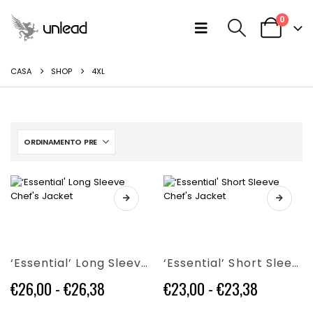
0
CASA
SHOP
4XL
Questo
Questo
prodotto
prodotto
ha
ha
più
più
‘Essential’ Long Sleeve Chef’s Jacket
‘Essential’ Short Sleeve Chef’s Jacket
varianti.
varianti.
Le
Le
Fascia
Fascia
€
26,00
-
€
26,38
€
23,00
-
€
23,38
opzioni
opzioni
di
di
possono
possono