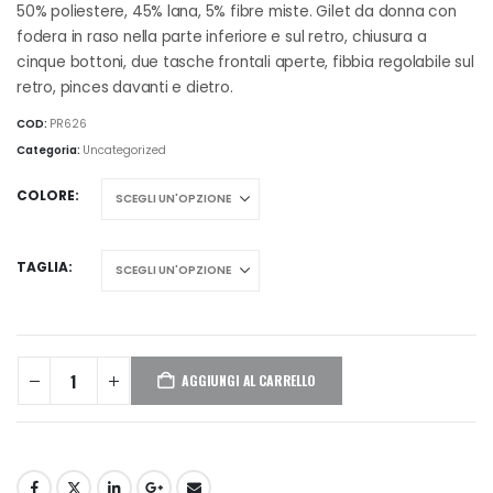
prezzo:
50% poliestere, 45% lana, 5% fibre miste. Gilet da donna con
da
fodera in raso nella parte inferiore e sul retro, chiusura a
€61,25
cinque bottoni, due tasche frontali aperte, fibbia regolabile sul
a
retro, pinces davanti e dietro.
€62,50
COD:
PR626
Categoria:
Uncategorized
COLORE
TAGLIA
AGGIUNGI AL CARRELLO