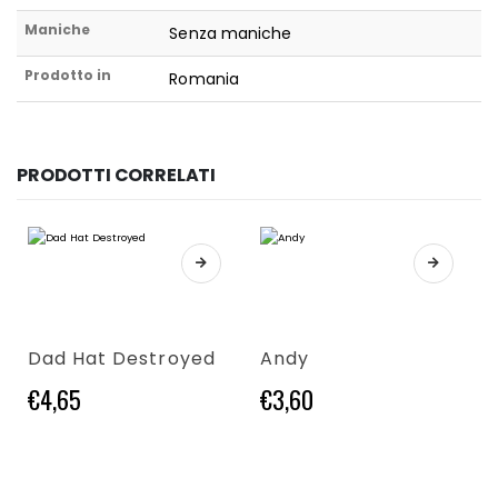
Maniche
Senza maniche
Prodotto in
Romania
PRODOTTI CORRELATI
Questo prodotto ha più varianti. Le opzioni possono essere scelte nella pagina del prodotto
Questo prodotto ha più varianti. Le opzioni possono essere scelte nella pagina del prodotto
Dad Hat Destroyed
Andy
€
4,65
€
3,60
Questo prodotto