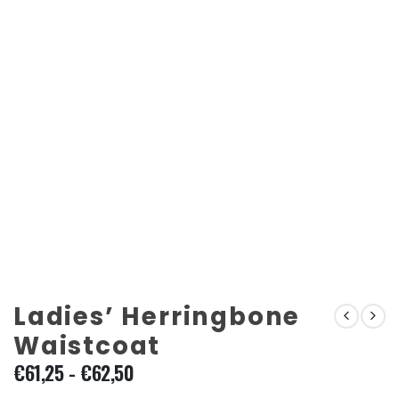
Ladies’ Herringbone
Waistcoat
Fascia
€
61,25
-
€
62,50
di