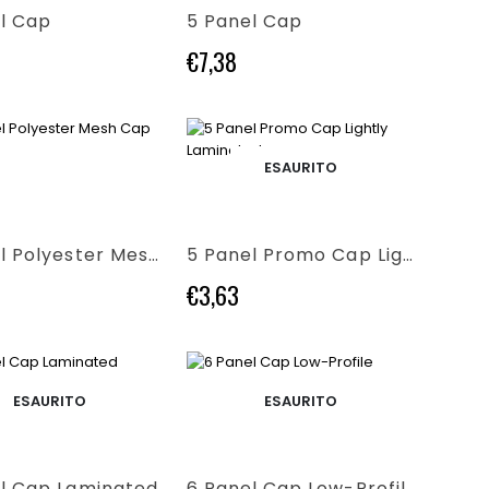
varianti.
l Cap
5 Panel Cap
Le
opzioni
€
7,38
possono
essere
scelte
nella
pagina
ESAURITO
Questo
del
prodotto
prodotto
ha
più
5 Panel Polyester Mesh Cap
5 Panel Promo Cap Lightly Laminated
varianti.
Le
€
3,63
opzioni
possono
essere
scelte
Questo
nella
ESAURITO
ESAURITO
prodotto
pagina
ha
del
più
prodotto
varianti.
l Cap Laminated
6 Panel Cap Low-Profile