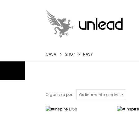
CASA
SHOP
NAVY
Organizza per:
Questo
Questo
prodotto
prodotto
ha
ha
più
più