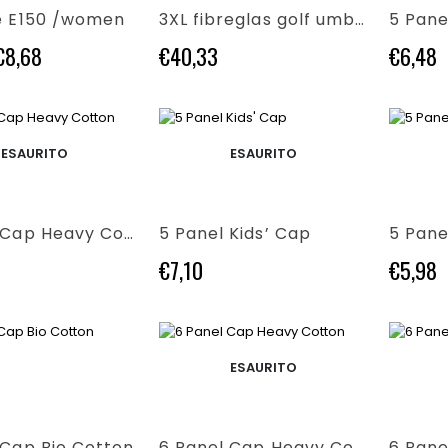
più
varianti.
e E150 /women
3XL fibreglas golf umbrella FARE®-Doorman
5 Pane
varianti.
Le
Le
opzioni
Fascia
€
8,68
€
40,33
€
6,48
opzioni
possono
di
possono
essere
prezzo:
essere
scelte
da
scelte
nella
€6,93
Questo
Questo
nella
pagina
ESAURITO
ESAURITO
prodotto
prodotto
a
pagina
del
ha
ha
€8,68
del
prodotto
più
più
prodotto
varianti.
varianti.
5 Panel Cap Heavy Cotton
5 Panel Kids’ Cap
Le
Le
opzioni
opzioni
€
7,10
€
5,98
possono
possono
essere
essere
scelte
scelte
nella
nella
Questo
Questo
pagina
pagina
ESAURITO
prodotto
prodotto
del
del
ha
ha
prodotto
prodotto
più
più
varianti.
varianti.
 Cap Bio Cotton
6 Panel Cap Heavy Cotton
6 Pane