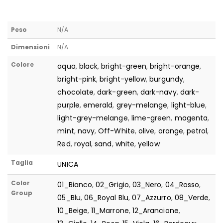
Peso
N/A
Dimensioni
N/A
Colore
aqua
,
black
,
bright-green
,
bright-orange
,
bright-pink
,
bright-yellow
,
burgundy
,
chocolate
,
dark-green
,
dark-navy
,
dark-
purple
,
emerald
,
grey-melange
,
light-blue
,
light-grey-melange
,
lime-green
,
magenta
,
mint
,
navy
,
Off-White
,
olive
,
orange
,
petrol
,
Red
,
royal
,
sand
,
white
,
yellow
Taglia
UNICA
Color
01_Bianco
,
02_Grigio
,
03_Nero
,
04_Rosso
,
Group
05_Blu
,
06_Royal Blu
,
07_Azzurro
,
08_Verde
,
10_Beige
,
11_Marrone
,
12_Arancione
,