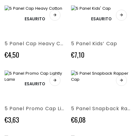
scelte
scelte
nella
nella
Questo
Questo
pagina
pagina
ESAURITO
ESAURITO
prodotto
prodotto
del
del
ha
ha
prodotto
prodotto
più
più
varianti.
varianti.
5 Panel Cap Heavy Cotton
5 Panel Kids’ Cap
Le
Le
opzioni
opzioni
€
4,50
€
7,10
possono
possono
essere
essere
scelte
scelte
nella
nella
pagina
pagina
ESAURITO
Questo
Questo
del
del
prodotto
prodotto
prodotto
prodotto
ha
ha
più
più
5 Panel Promo Cap Lightly Laminated
5 Panel Snapback Rapper Cap
varianti.
varianti.
Le
Le
€
3,63
€
6,08
opzioni
opzioni
possono
possono
essere
essere