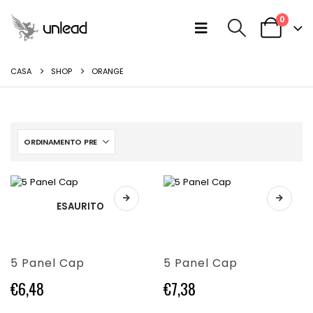
0
CASA
SHOP
ORANGE
Questo
Questo
ESAURITO
prodotto
prodotto
ha
ha
più
più
varianti.
varianti.
5 Panel Cap
5 Panel Cap
Le
Le
opzioni
opzioni
€
6,48
€
7,38
possono
possono
essere
essere