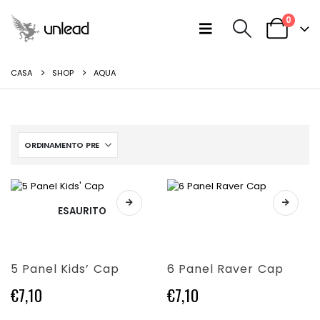
0
CASA
SHOP
AQUA
Questo
Questo
ESAURITO
prodotto
prodotto
ha
ha
più
più
varianti.
varianti.
5 Panel Kids’ Cap
6 Panel Raver Cap
Le
Le
opzioni
opzioni
€
7,10
€
7,10
possono
possono
essere
essere