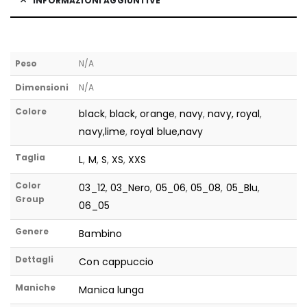
INFORMAZIONI AGGIUNTIVE
Peso
N/A
Dimensioni
N/A
Colore
black
,
black, orange
,
navy
,
navy, royal
,
navy,lime
,
royal blue,navy
Taglia
L
,
M
,
S
,
XS
,
XXS
Color
03_12
,
03_Nero
,
05_06
,
05_08
,
05_Blu
,
Group
06_05
Genere
Bambino
Dettagli
Con cappuccio
Maniche
Manica lunga