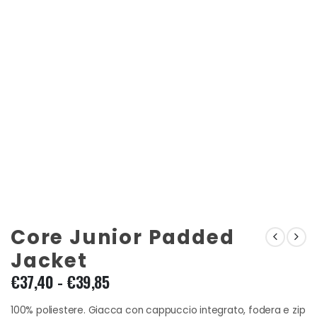
Core Junior Padded
Jacket
Fascia
€
37,40
-
€
39,85
di
prezzo:
100% poliestere. Giacca con cappuccio integrato, fodera e zip