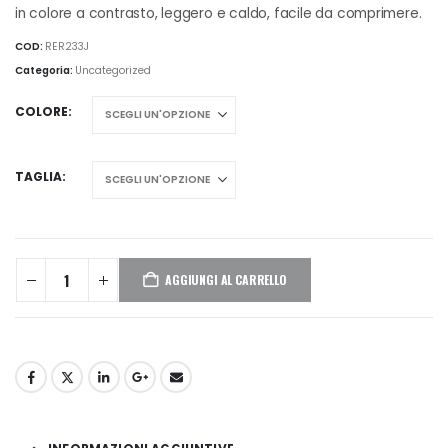
da
in colore a contrasto, leggero e caldo, facile da comprimere.
€37,40
COD:
RER233J
a
Categoria:
Uncategorized
€39,85
COLORE
TAGLIA
AGGIUNGI AL CARRELLO