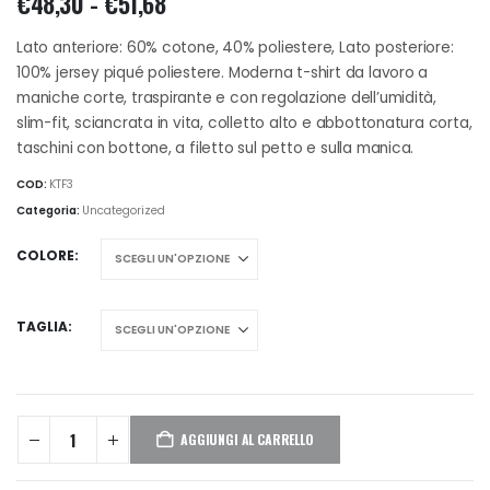
Fascia
€
48,30
-
€
51,68
di
prezzo:
Lato anteriore: 60% cotone, 40% poliestere, Lato posteriore:
da
100% jersey piqué poliestere. Moderna t-shirt da lavoro a
€48,30
maniche corte, traspirante e con regolazione dell’umidità,
a
slim-fit, sciancrata in vita, colletto alto e abbottonatura corta,
€51,68
taschini con bottone, a filetto sul petto e sulla manica.
COD:
KTF3
Categoria:
Uncategorized
COLORE
TAGLIA
AGGIUNGI AL CARRELLO