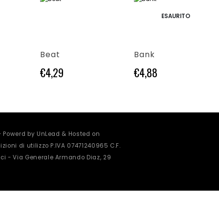
Questo prodotto ha più varianti. Le opzioni possono essere scelte nella pagina del prodotto
Questo prodotto ha più varianti. Le opzioni possono essere scelte nella pagina del prodotto
ESAURITO
Beat
Bank
€
4,29
€
4,88
 - Powerd by UnLead & Hosted on
zioni di utilizzo
P.IVA 07471240965 C.F.
ci - Via Generale Armando Diaz, 29