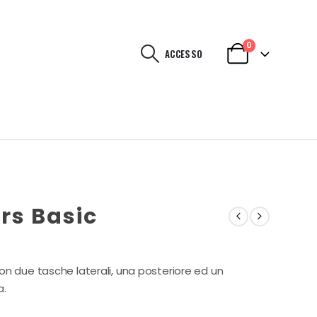
0
ACCESSO
rs Basic
on due tasche laterali, una posteriore ed un
a.