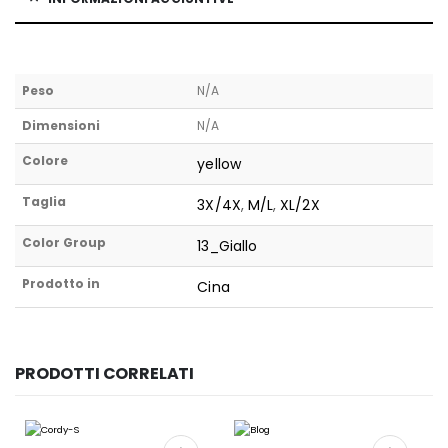
Peso
N/A
Dimensioni
N/A
Colore
yellow
Taglia
3X/4X
,
M/L
,
XL/2X
Color Group
13_Giallo
Prodotto in
Cina
PRODOTTI CORRELATI
Questo prodotto ha più varianti. Le opzioni possono essere scelte nella pagina del prodotto
Questo prodotto ha più varianti. Le opzioni possono essere scelte nella pagina del prodotto