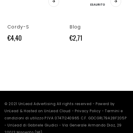
ESAURITO
Cordy-S
Blog
€
4,40
€
2,71
Questo prodotto
© 2021 UnLead Advertising All rights reserved - Powerd by
UnLead & Hosted on UnLead Cloud -
Privacy Policy
-
Termini e
condizioni di utilizzo
P.IVA 07471240965 C.F. GDCGRL79A28F205P
- UnLead di Gabriele Giudici - Via Generale Armando Diaz, 29
20013 Magenta (MI)