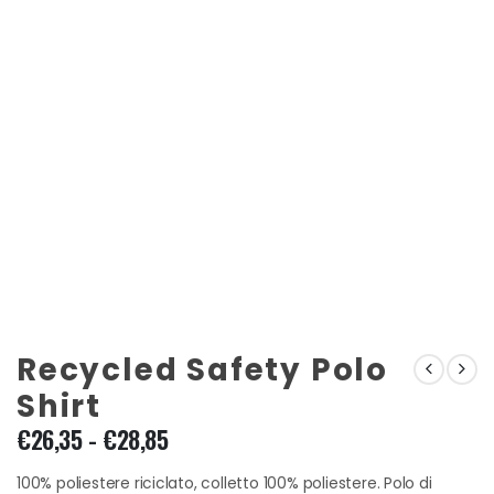
Recycled Safety Polo
Shirt
Fascia
€
26,35
-
€
28,85
di
prezzo:
100% poliestere riciclato, colletto 100% poliestere. Polo di