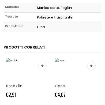
Maniche
Manica corta
,
Raglan
Tessuto
Poliestere traspirante
Prodotto in
Cina
PRODOTTI CORRELATI
Questo prodotto ha più varianti. Le opzioni possono essere scelte nella pagina del prodotto
Questo prodotto ha più varianti. Le opzioni possono essere scelte nella pagina del prodotto
Brooklin
Case
€
2,91
€
4,07
Questo prodotto