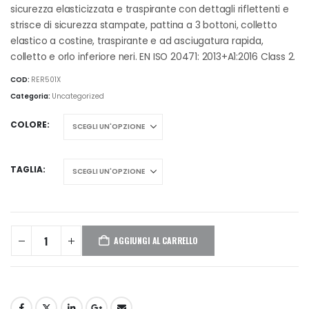
da
sicurezza elasticizzata e traspirante con dettagli riflettenti e
€26,35
strisce di sicurezza stampate, pattina a 3 bottoni, colletto
a
elastico a costine, traspirante e ad asciugatura rapida,
€28,85
colletto e orlo inferiore neri. EN ISO 20471: 2013+A1:2016 Class 2.
COD:
RER501X
Categoria:
Uncategorized
COLORE
TAGLIA
AGGIUNGI AL CARRELLO