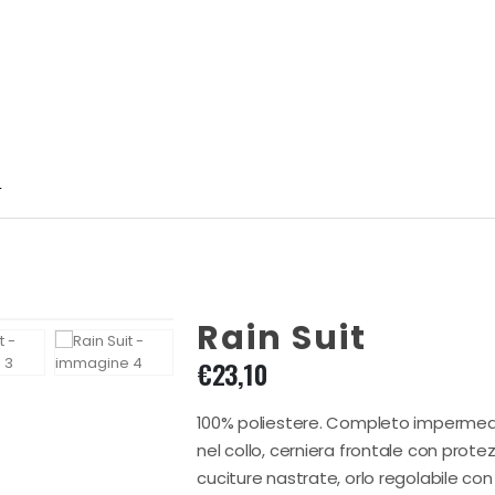
T
Rain Suit
€
23,10
100% poliestere. Completo impermeab
nel collo, cerniera frontale con protez
cuciture nastrate, orlo regolabile con