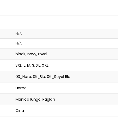
N/A
N/A
black
,
navy
,
royal
3XL
,
L
,
M
,
S
,
XL
,
XXL
03_Nero
,
05_Blu
,
06_Royal Blu
Uomo
Manica lunga
,
Raglan
Cina