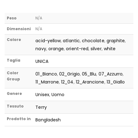
Peso
N/A
Dimensioni
N/A
Colore
acid-yellow
,
atlantic
,
chocolate
,
graphite
,
navy
,
orange
,
orient-red
,
silver
,
white
Taglia
UNICA
Color
01_Bianco
,
02_Grigio
,
05_Blu
,
07_Azzurro
,
Group
11_Marrone
,
12_04
,
12_Arancione
,
13_Giallo
Genere
Unisex
,
Uomo
Tessuto
Terry
Prodotto in
Bangladesh