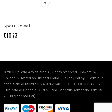
Questo
pagina
pagina
prodotto
del
del
ha
prodotto
prodotto
più
varianti.
Sport Towel
Le
opzioni
€
10,73
possono
essere
scelte
nella
pagina
del
prodotto
© 2021 UnLead Advertising All rights reserved - Powerd by
UnLead & Hosted on UnLead Cloud -
Privacy Policy
-
Termini e
condizioni di utilizzo
P.IVA 07471240965 C.F. GDCGRL79A28F205P
- UnLead di Gabriele Giudici - Via Generale Armando Diaz, 29
20013 Magenta (MI)