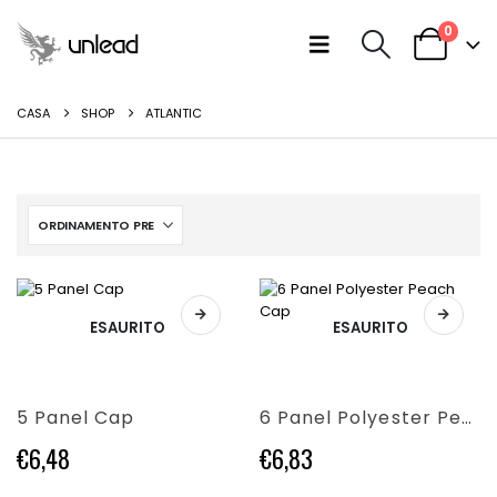
0
CASA
SHOP
ATLANTIC
Questo
ESAURITO
ESAURITO
Questo
prodotto
prodotto
ha
ha
più
più
varianti.
5 Panel Cap
6 Panel Polyester Peach Cap
varianti.
Le
Le
opzioni
€
6,48
€
6,83
opzioni
possono
possono
essere