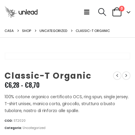
0
CASA
SHOP
UNCATEGORIZED
CLASSIC-T ORGANIC
Classic-T Organic
Fascia
€
6,28
-
€
8,70
di
prezzo:
100% cotone organico certificato OCS, ring spun, single jersey.
da
T-shirt unisex, manica corta, girocollo, struttura a busto
€6,28
tubolare, nastro di rinforzo alle spalle.
a
COD:
ST2020
€8,70
Categoria:
Uncategorized