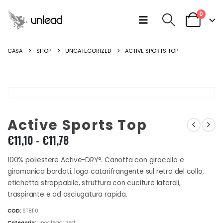
0
CASA
SHOP
UNCATEGORIZED
ACTIVE SPORTS TOP
Active Sports Top
Fascia
€
11,10
-
€
11,78
di
prezzo:
100% poliestere Active-DRY°. Canotta con girocollo e
da
giromanica bordati, logo catarifrangente sul retro del collo,
€11,10
etichetta strappabile, struttura con cuciture laterali,
a
traspirante e ad asciugatura rapida.
€11,78
COD:
ST8110
Categoria:
Uncategorized