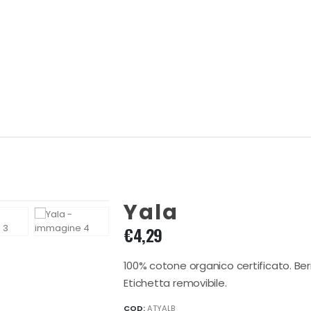
Yala
€
4,29
100% cotone organico certificato. Berr
Etichetta removibile.
COD:
ATYALB