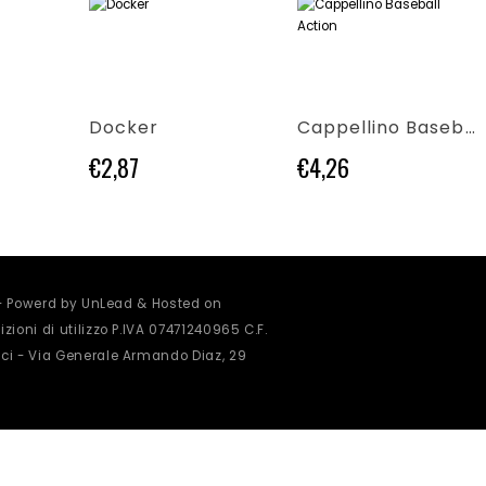
Questo prodotto ha più varianti. Le opzioni possono essere scelte nella pagina del prodotto
Questo prodotto ha più varianti. Le opzioni possono essere scelte nella pagina del prodotto
Docker
Cappellino Baseball Action
€
2,87
€
4,26
 - Powerd by UnLead & Hosted on
zioni di utilizzo
P.IVA 07471240965 C.F.
ci - Via Generale Armando Diaz, 29