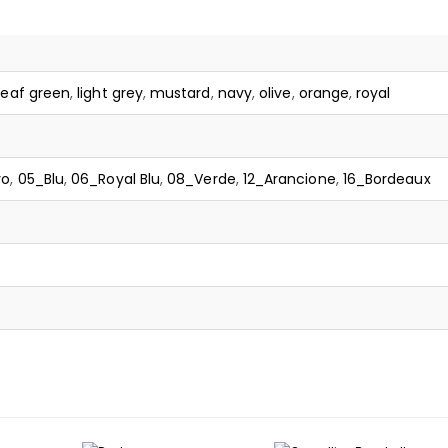
leaf green
,
light grey
,
mustard
,
navy
,
olive
,
orange
,
royal
ro
,
05_Blu
,
06_Royal Blu
,
08_Verde
,
12_Arancione
,
16_Bordeaux