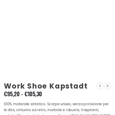
Work Shoe Kapstadt
Fascia
€
95,20
-
€
105,30
di
prezzo:
100% materiale sintetico. Scarpe unisex, senza protezione per
da
le dita, cinturino sul retro, morbide e robuste, traspiranti,