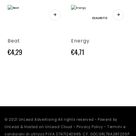
Questo prodotto ha più varianti. Le opzioni possono essere scelte nella pagina del prodotto
Questo prodotto ha più varianti. Le opzioni possono essere scelte nella pagina del prodotto
ESAURITO
Beat
Energy
€
4,29
€
4,71
Questo prodotto
© 2021 UnLead Advertising All rights reserved - Powerd by
UnLead & Hosted on UnLead Cloud -
Privacy Policy
-
Termini e
condizioni di utilizzo
P.IVA 07471240965 C.F. GDCGRL79A28F205P