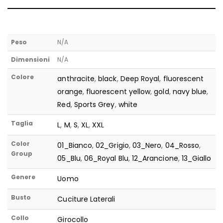
Peso
N/A
Dimensioni
N/A
Colore
anthracite
,
black
,
Deep Royal
,
fluorescent
orange
,
fluorescent yellow
,
gold
,
navy blue
,
Red
,
Sports Grey
,
white
Taglia
L
,
M
,
S
,
XL
,
XXL
Color
01_Bianco
,
02_Grigio
,
03_Nero
,
04_Rosso
,
Group
05_Blu
,
06_Royal Blu
,
12_Arancione
,
13_Giallo
Genere
Uomo
Busto
Cuciture Laterali
Collo
Girocollo