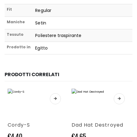
Fit
Regular
Maniche
Setin
Tessuto
Poliestere traspirante
Prodotto in
Egitto
PRODOTTI CORRELATI
Questo prodotto ha più varianti. Le opzioni possono essere scelte nella pagina del prodotto
Questo prodotto ha più varianti. Le opzioni possono essere scelte nella pagina del prodotto
Cordy-S
Dad Hat Destroyed
€
4,40
€
4,65