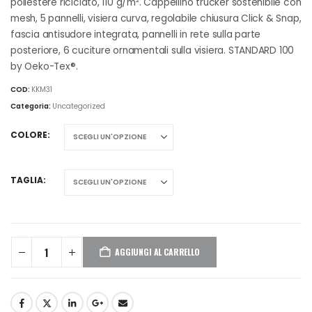
poliestere riciclato, 110 g/m². Cappellino trucker sostenibile con
mesh, 5 pannelli, visiera curva, regolabile chiusura Click & Snap,
fascia antisudore integrata, pannelli in rete sulla parte
posteriore, 6 cuciture ornamentali sulla visiera. STANDARD 100
by Oeko-Tex®.
COD:
KKM31
Categoria:
Uncategorized
COLORE
TAGLIA
AGGIUNGI AL CARRELLO