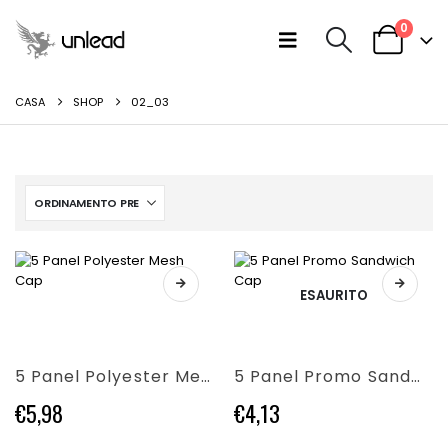
0
CASA
SHOP
02_03
ESAURITO
Questo
Questo
prodotto
prodotto
ha
ha
più
più
5 Panel Polyester Mesh Cap
5 Panel Promo Sandwich Cap
varianti.
varianti.
Le
Le
€
5,98
€
4,13
opzioni
opzioni
possono
possono