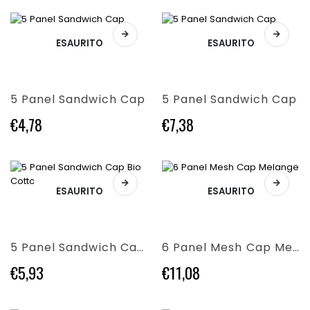
essere
essere
scelte
scelte
Questo
Questo
nella
nella
ESAURITO
ESAURITO
prodotto
prodotto
pagina
pagina
ha
ha
del
del
più
più
prodotto
prodotto
varianti.
varianti.
5 Panel Sandwich Cap
5 Panel Sandwich Cap
Le
Le
opzioni
opzioni
€
4,78
€
7,38
possono
possono
essere
essere
scelte
scelte
nella
nella
Questo
pagina
pagina
ESAURITO
ESAURITO
Questo
prodotto
del
del
prodotto
ha
prodotto
prodotto
ha
più
più
varianti.
5 Panel Sandwich Cap Bio Cotton
6 Panel Mesh Cap Melange
varianti.
Le
Le
opzioni
€
5,93
€
11,08
opzioni
possono
possono
essere
essere
scelte