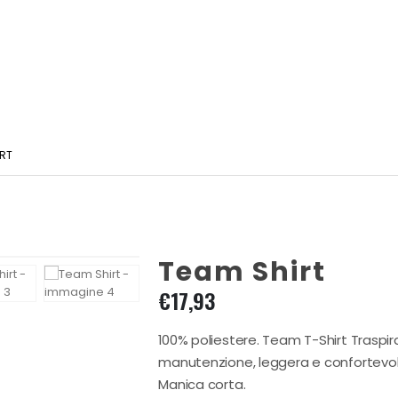
IRT
Team Shirt
€
17,93
100% poliestere. Team T-Shirt Traspir
manutenzione, leggera e confortevole
Manica corta.