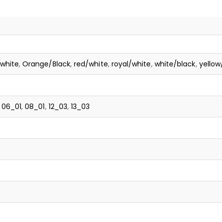
white
,
Orange/Black
,
red/white
,
royal/white
,
white/black
,
yellow
,
06_01
,
08_01
,
12_03
,
13_03