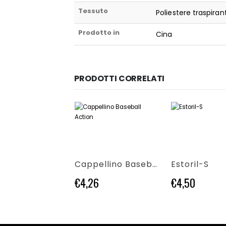
Tessuto
Poliestere traspiran
Prodotto in
Cina
PRODOTTI CORRELATI
odotto
Questo prodotto ha più varianti. Le opzioni possono essere scelte nella pagina del prodotto
Questo prodotto ha più varianti. Le opzioni possono essere scelte nella pagina del prodotto
o
Cappellino Baseball Action
Estoril-S
€
4,26
€
4,50