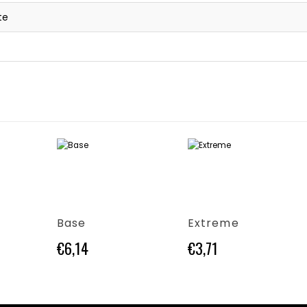
te
Questo prodotto ha più varianti. Le opzioni possono essere scelte nella pagina del prodotto
Questo prodotto ha più varianti. Le opzioni possono essere scelte nella pagina del prodotto
Base
Extreme
€
6,14
€
3,71