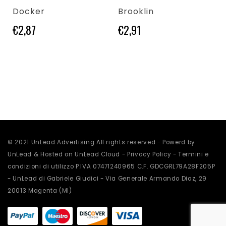
Docker
Brooklin
€
2,87
€
2,91
Questo prodotto
© 2021 UnLead Advertising All rights reserved - Powerd by
UnLead & Hosted on UnLead Cloud -
Privacy Policy
-
Termini e
condizioni di utilizzo
P.IVA 07471240965 C.F. GDCGRL79A28F205P
- UnLead di Gabriele Giudici - Via Generale Armando Diaz, 29
20013 Magenta (MI)