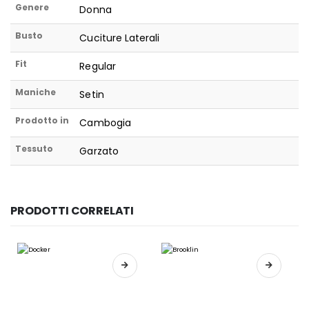
Genere
Donna
Busto
Cuciture Laterali
Fit
Regular
Maniche
Setin
Prodotto in
Cambogia
Tessuto
Garzato
PRODOTTI CORRELATI
Questo prodotto ha più varianti. Le opzioni possono essere scelte nella pagina del prodotto
Questo prodotto ha più varianti. Le opzioni possono essere scelte nella pagina del prodotto