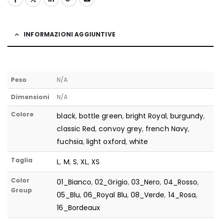
INFORMAZIONI AGGIUNTIVE
Peso
N/A
Dimensioni
N/A
Colore
black
,
bottle green
,
bright Royal
,
burgundy
,
classic Red
,
convoy grey
,
french Navy
,
fuchsia
,
light oxford
,
white
Taglia
L
,
M
,
S
,
XL
,
XS
Color
01_Bianco
,
02_Grigio
,
03_Nero
,
04_Rosso
,
Group
05_Blu
,
06_Royal Blu
,
08_Verde
,
14_Rosa
,
16_Bordeaux