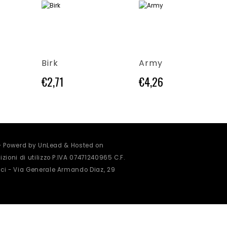
Questo prodotto ha più varianti. Le opzioni possono essere scelte nella pagina del prodotto
Questo prodotto ha più varianti. Le opzioni possono essere scelte nella pagina del prodotto
Birk
Army
€
2,71
€
4,26
 - Powerd by UnLead & Hosted on
zioni di utilizzo
P.IVA 07471240965 C.F.
ci - Via Generale Armando Diaz, 29