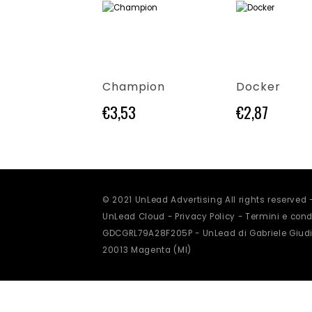
dotto
Questo prodotto ha più varianti. Le opzioni possono essere scelte nella pagina del prodotto
Questo prodotto ha più varianti. Le opzioni possono essere scelte nella pagina del prodotto
et Pocket
Champion
Docker
3
€
3,53
€
2,87
© 2021 UnLead Advertising All rights reserved
UnLead Cloud -
Privacy Policy
-
Termini e condi
GDCGRL79A28F205P - UnLead di Gabriele Giudi
20013 Magenta (MI)