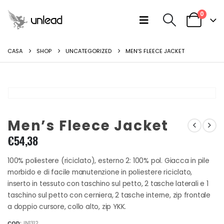
0
CASA
SHOP
UNCATEGORIZED
MEN’S FLEECE JACKET
Men’s Fleece Jacket
€
54,38
100% poliestere (riciclato), esterno 2: 100% pol. Giacca in pile
morbido e di facile manutenzione in poliestere riciclato,
inserto in tessuto con taschino sul petto, 2 tasche laterali e 1
taschino sul petto con cerniera, 2 tasche interne, zip frontale
a doppio cursore, collo alto, zip YKK.
COD:
JN1312