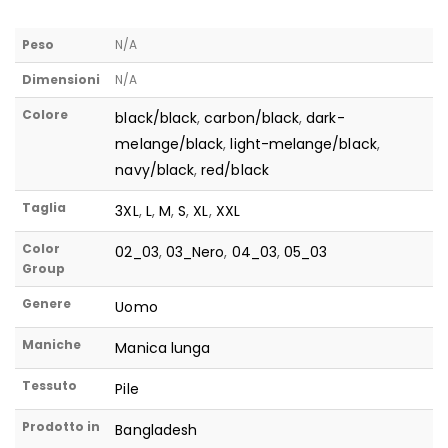
Peso
N/A
Dimensioni
N/A
Colore
black/black
,
carbon/black
,
dark-
melange/black
,
light-melange/black
,
navy/black
,
red/black
Taglia
3XL
,
L
,
M
,
S
,
XL
,
XXL
Color
02_03
,
03_Nero
,
04_03
,
05_03
Group
Genere
Uomo
Maniche
Manica lunga
Tessuto
Pile
Prodotto in
Bangladesh