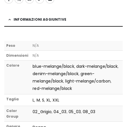
INFORMAZIONI AGGIUNTIVE
Peso
N/A
Dimensioni
N/A
Colore
blue-melange/black
,
dark-melange/black
,
denim-melange/black
,
green-
melange/black
,
light-melange/carbon
,
red-melange/black
Taglia
L
,
M
,
S
,
XL
,
XXL
Color
02_Grigio
,
04_03
,
05_03
,
08_03
Group
Genere