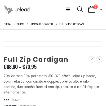
0
CASA
SHOP
UNCATEGORIZED
FULL ZIP CARDIGAN
Full Zip Cardigan
Fascia
€
68,60
-
€
70,95
di
prezzo:
70% cotone 30% poliestere. 310-320 g/m2. Felpa zip intera,
da
polsini elastici con cuciture doppie, colletto alto e orlo in
€68,60
costina, due tasche frontali con zip. Tessuto a tre fili, felpato
a
internamente.
€70,95
COD:
TJ5440
Categoria:
Uncategorized