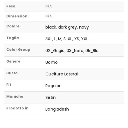
Peso
N/A
Dimensioni
N/A
Colore
black
,
dark grey
,
navy
Taglia
3XL
,
L
,
M
,
S
,
XL
,
XS
,
XXL
Color Group
02_Grigio
,
03_Nero
,
05_Blu
Genere
Uomo
Busto
Cuciture Laterali
Fit
Regular
Maniche
Setin
Prodotto in
Bangladesh