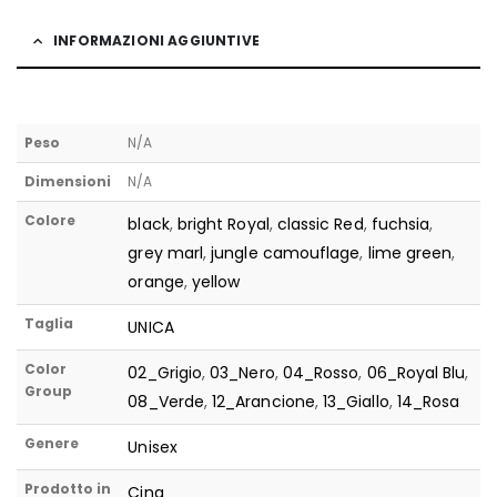
INFORMAZIONI AGGIUNTIVE
Peso
N/A
Dimensioni
N/A
Colore
black
,
bright Royal
,
classic Red
,
fuchsia
,
grey marl
,
jungle camouflage
,
lime green
,
orange
,
yellow
Taglia
UNICA
Color
02_Grigio
,
03_Nero
,
04_Rosso
,
06_Royal Blu
,
Group
08_Verde
,
12_Arancione
,
13_Giallo
,
14_Rosa
Genere
Unisex
Prodotto in
Cina