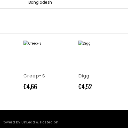
Bangladesh
Questo prodotto ha più varianti. Le opzioni possono essere scelte nella pagina del prodotto
Questo prodotto ha più varianti. Le opzioni possono essere scelte nella pagina del prodotto
Creep-S
Digg
€
4,66
€
4,52
 - Powerd by UnLead & Hosted on