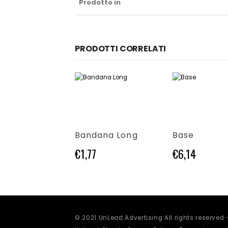
Prodotto in
PRODOTTI CORRELATI
dotto
Questo prodotto ha più varianti. Le opzioni possono essere scelte nella pagina del prodotto
Questo prodotto ha più varianti. Le opzioni possono essere scelte nella pagina del prodotto
klin
Bandana Long
Base
1
€
1,77
€
6,14
© 2021 UnLead Advertising All rights reserved