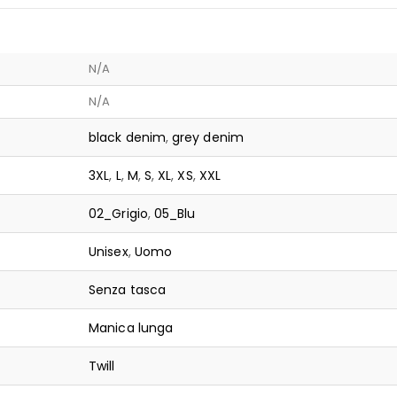
N/A
N/A
black denim
,
grey denim
3XL
,
L
,
M
,
S
,
XL
,
XS
,
XXL
02_Grigio
,
05_Blu
Unisex
,
Uomo
Senza tasca
Manica lunga
Twill