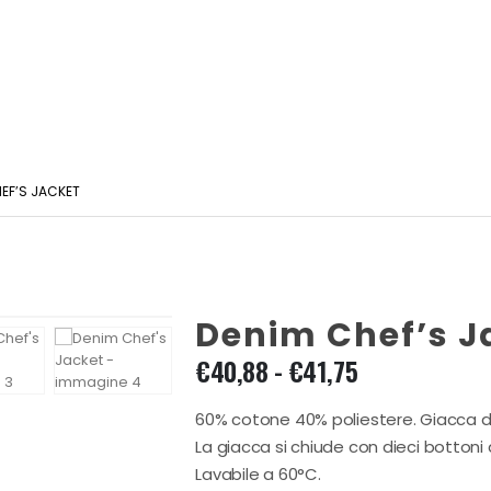
EF’S JACKET
Denim Chef’s J
Fascia
€
40,88
-
€
41,75
di
prezzo:
60% cotone 40% poliestere. Giacca da
da
La giacca si chiude con dieci bottoni 
€40,88
Lavabile a 60°C.