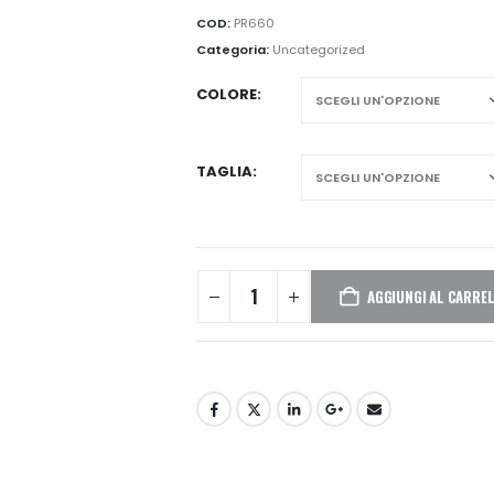
a
COD:
PR660
€41,75
Categoria:
Uncategorized
COLORE
TAGLIA
AGGIUNGI AL CARRE