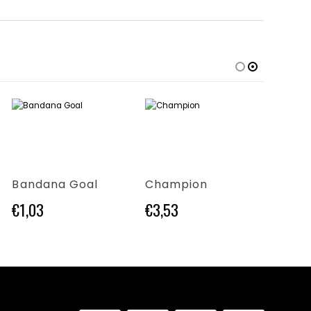
Questo prodotto ha più varianti. Le opzioni possono essere scelte nella pagina del prodotto
Questo prodotto ha più varianti. Le opzioni possono essere scelte nella pagina del prodotto
Questo prodotto ha più varianti. Le opzioni possono essere scelte nella pagina del prodotto
Bandana Goal
Champion
Birk
€
1,03
€
3,53
€
2,71