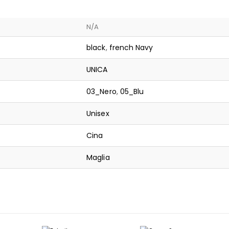
N/A
black
,
french Navy
UNICA
03_Nero
,
05_Blu
Unisex
Cina
Maglia