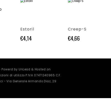
Questo prodotto ha più varianti. Le opzioni possono essere scelte nella pagina del prodotto
Questo prodotto ha più varianti. Le opzioni possono essere scelte nella pagina del prodotto
O
Estoril
Creep-S
€
4,14
€
4,66
 - Powerd by UnLead & Hosted on
zioni di utilizzo
P.IVA 07471240965 C.F.
ci - Via Generale Armando Diaz, 29