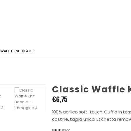
WAFFLE KNIT BEANIE
Classic Waffle 
€
6,75
100% acrilico soft-touch. Cuffia in te
costine, taglia unica. Etichetta removi
COD:
B422