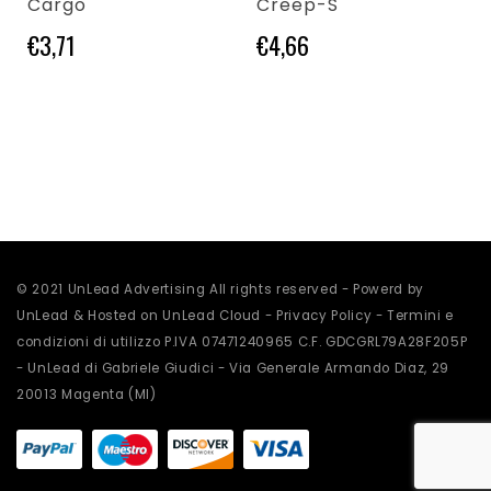
Cargo
Creep-S
€
3,71
€
4,66
Questo prodotto
© 2021 UnLead Advertising All rights reserved - Powerd by
UnLead & Hosted on UnLead Cloud -
Privacy Policy
-
Termini e
condizioni di utilizzo
P.IVA 07471240965 C.F. GDCGRL79A28F205P
- UnLead di Gabriele Giudici - Via Generale Armando Diaz, 29
20013 Magenta (MI)