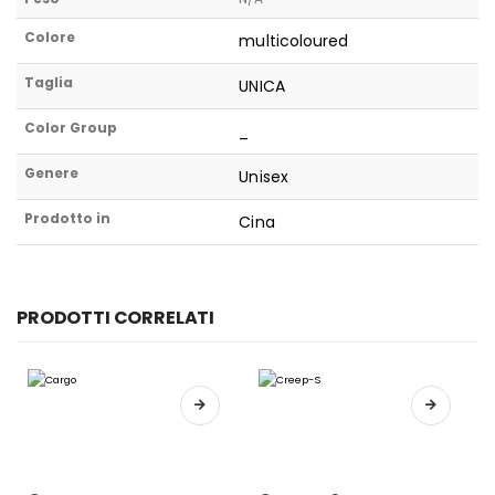
Colore
multicoloured
Taglia
UNICA
Color Group
_
Genere
Unisex
Prodotto in
Cina
PRODOTTI CORRELATI
Questo prodotto ha più varianti. Le opzioni possono essere scelte nella pagina del prodotto
Questo prodotto ha più varianti. Le opzioni possono essere scelte nella pagina del prodotto