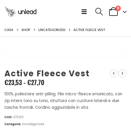
0
CASA
SHOP
UNCATEGORIZED
ACTIVE FLEECE VEST
Active Fleece Vest
Fascia
€
23,53
-
€
27,70
di
prezzo:
100% poliestere anti-pilling. Pile micro-fleece smanicato, con
da
zip intera tono su tono, struttura con cuciture laterali e due
€23,53
tasche frontali. Cordino aggiustabile in vita.
a
COD:
ST5010
€27,70
Categoria:
Uncategorized