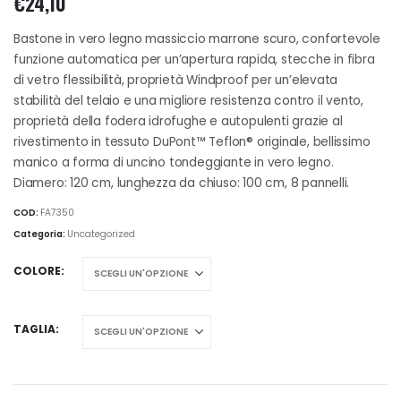
€
24,10
Bastone in vero legno massiccio marrone scuro, confortevole
funzione automatica per un’apertura rapida, stecche in fibra
di vetro flessibilità, proprietà Windproof per un’elevata
stabilità del telaio e una migliore resistenza contro il vento,
proprietà della fodera idrofughe e autopulenti grazie al
rivestimento in tessuto DuPont™ Teflon® originale, bellissimo
manico a forma di uncino tondeggiante in vero legno.
Diamero: 120 cm, lunghezza da chiuso: 100 cm, 8 pannelli.
COD:
FA7350
Categoria:
Uncategorized
COLORE
TAGLIA