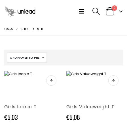
0
CASA
SHOP
9-11
Questo
Questo
prodotto
prodotto
ha
ha
più
più
varianti.
varianti.
Girls Iconic T
Girls Valueweight T
Le
Le
opzioni
opzioni
€
5,03
€
5,08
possono
possono
essere
essere