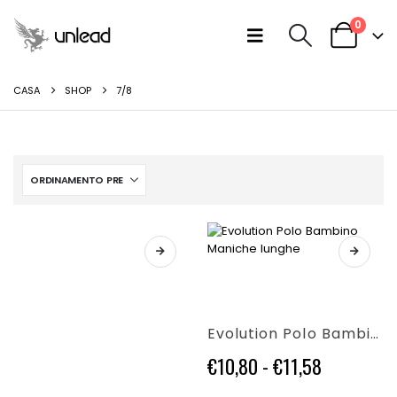
0
CASA
SHOP
7/8
Questo
prodotto
ha
più
Evolution Polo Bambino Maniche lunghe
varianti.
Le
Fascia
€
10,80
-
€
11,58
opzioni
di
possono