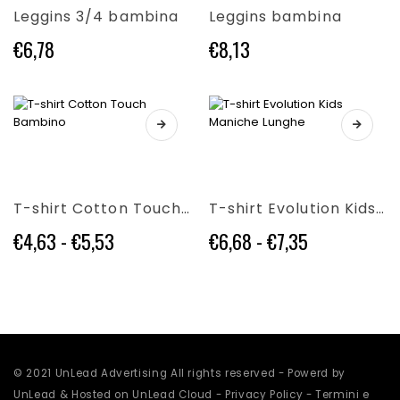
varianti.
varianti.
Leggins 3/4 bambina
Leggins bambina
Le
Le
opzioni
opzioni
€
6,78
€
8,13
possono
possono
essere
essere
scelte
scelte
nella
nella
pagina
pagina
Questo
Questo
del
del
prodotto
prodotto
prodotto
prodotto
ha
ha
più
più
T-shirt Cotton Touch Bambino
T-shirt Evolution Kids Maniche Lunghe
varianti.
varianti.
Le
Le
Fascia
Fascia
€
4,63
-
€
5,53
€
6,68
-
€
7,35
opzioni
opzioni
di
di
possono
possono
prezzo:
prezzo:
essere
essere
da
da
scelte
scelte
€4,63
€6,68
nella
nella
a
a
pagina
pagina
€5,53
€7,35
del
del
prodotto
prodotto
© 2021 UnLead Advertising All rights reserved - Powerd by
UnLead & Hosted on UnLead Cloud -
Privacy Policy
-
Termini e