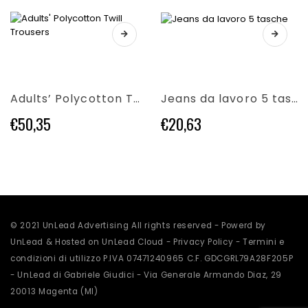
essere
scelte
scelte
nella
Questo
nella
pagina
Questo
prodotto
pagina
del
prodotto
ha
del
prodotto
ha
più
prodotto
più
varianti.
Adults’ Polycotton Twill Trousers
Jeans da lavoro 5 tasche
varianti.
Le
Le
opzioni
€
50,35
€
20,63
opzioni
possono
possono
essere
essere
scelte
scelte
nella
nella
pagina
pagina
del
del
prodotto
prodotto
© 2021 UnLead Advertising All rights reserved - Powerd by
UnLead & Hosted on UnLead Cloud -
Privacy Policy
-
Termini e
condizioni di utilizzo
P.IVA 07471240965 C.F. GDCGRL79A28F205P
- UnLead di Gabriele Giudici - Via Generale Armando Diaz, 29
20013 Magenta (MI)