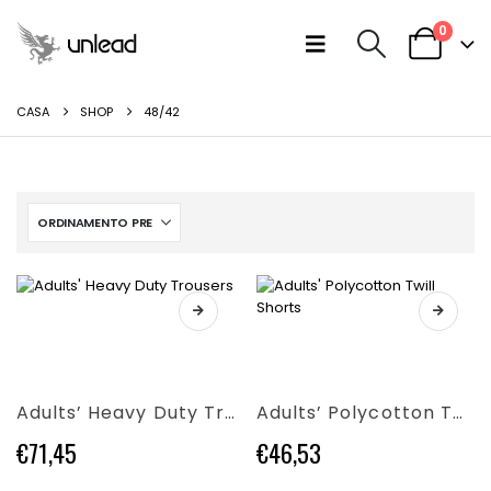
0
CASA
SHOP
48/42
Questo
Questo
prodotto
prodotto
ha
ha
più
più
varianti.
Adults’ Heavy Duty Trousers
Adults’ Polycotton Twill Shorts
varianti.
Le
Le
opzioni
€
71,45
€
46,53
opzioni
possono
possono
essere