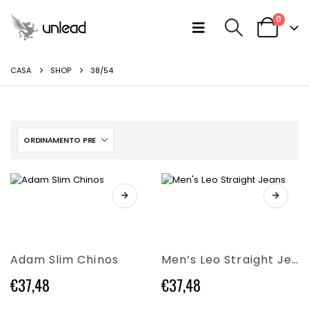
0
CASA
SHOP
38/54
Questo
Questo
prodotto
prodotto
ha
ha
più
più
varianti.
varianti.
Adam Slim Chinos
Men’s Leo Straight Jeans
Le
Le
opzioni
opzioni
€
37,48
€
37,48
possono
possono
essere
essere