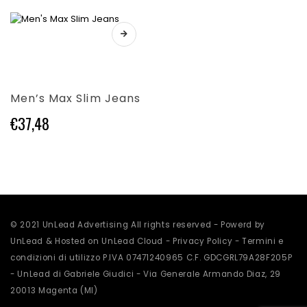
scelte
scelte
nella
nella
Questo
pagina
pagina
prodotto
del
del
ha
prodotto
prodotto
più
varianti.
Men’s Max Slim Jeans
Le
opzioni
€
37,48
possono
essere
scelte
nella
pagina
del
prodotto
© 2021 UnLead Advertising All rights reserved - Powerd by
UnLead & Hosted on UnLead Cloud -
Privacy Policy
-
Termini e
condizioni di utilizzo
P.IVA 07471240965 C.F. GDCGRL79A28F205P
- UnLead di Gabriele Giudici - Via Generale Armando Diaz, 29
20013 Magenta (MI)