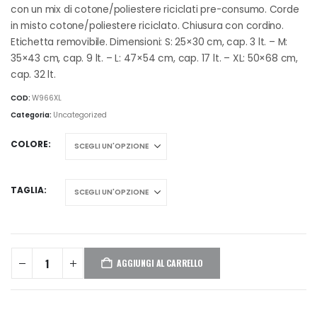
da
con un mix di cotone/poliestere riciclati pre-consumo. Corde
€6,53
in misto cotone/poliestere riciclato. Chiusura con cordino.
a
Etichetta removibile. Dimensioni: S: 25×30 cm, cap. 3 lt. – M:
€8,70
35×43 cm, cap. 9 lt. – L: 47×54 cm, cap. 17 lt. – XL: 50×68 cm,
cap. 32 lt.
COD:
W966XL
Categoria:
Uncategorized
COLORE
TAGLIA
AGGIUNGI AL CARRELLO