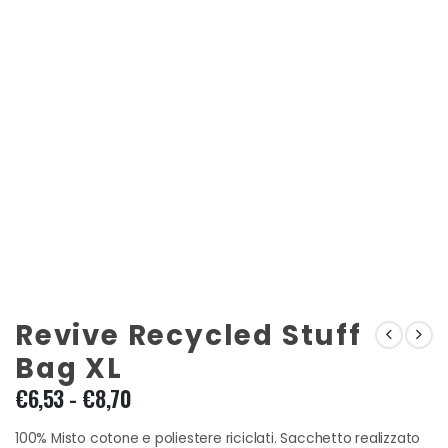
Revive Recycled Stuff
Bag XL
Fascia
€
6,53
-
€
8,70
di
prezzo:
100% Misto cotone e poliestere riciclati. Sacchetto realizzato