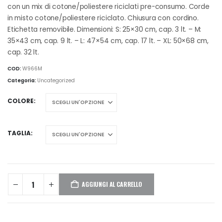
da
con un mix di cotone/poliestere riciclati pre-consumo. Corde
€3,60
in misto cotone/poliestere riciclato. Chiusura con cordino.
a
Etichetta removibile. Dimensioni: S: 25×30 cm, cap. 3 lt. – M:
€4,48
35×43 cm, cap. 9 lt. – L: 47×54 cm, cap. 17 lt. – XL: 50×68 cm,
cap. 32 lt.
COD:
W966M
Categoria:
Uncategorized
COLORE
TAGLIA
AGGIUNGI AL CARRELLO