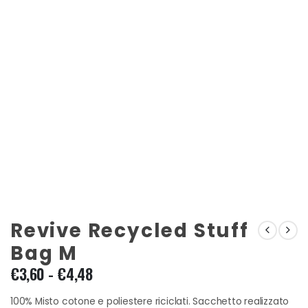
Revive Recycled Stuff
Bag M
Fascia
€
3,60
-
€
4,48
di
prezzo:
100% Misto cotone e poliestere riciclati. Sacchetto realizzato