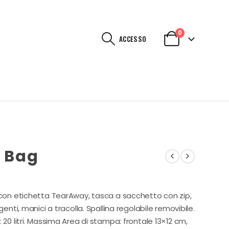
0
ACCESSO
l Bag
a con etichetta TearAway, tasca a sacchetto con zip,
genti, manici a tracolla. Spallina regolabile removibile.
 20 litri. Massima Area di stampa: frontale 13×12 cm,