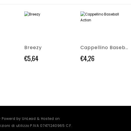
Questo prodotto ha più varianti. Le opzioni possono essere scelte nella pagina del prodotto
Questo prodotto ha più varianti. Le opzioni possono essere scelte nella pagina del prodotto
Breezy
Cappellino Baseball Action
€
5,64
€
4,26
 - Powerd by UnLead & Hosted on
zioni di utilizzo
P.IVA 07471240965 C.F.