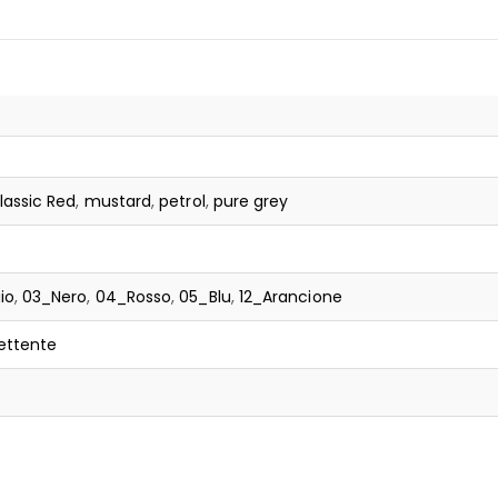
lassic Red
,
mustard
,
petrol
,
pure grey
io
,
03_Nero
,
04_Rosso
,
05_Blu
,
12_Arancione
lettente